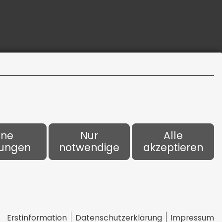
+49 7222 985398
info[at]kisic.de
ene
Nur
Alle
lungen
notwendige
akzeptieren
kie-Einstellungen
Erstinformation
Datenschutzerklärung
Impressum