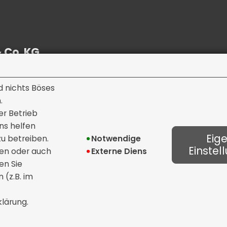
 Co. KG
d nichts Böses
.
er Betrieb
ns helfen
Eig
u betreiben.
Notwendige
Einstel
ren oder auch
Externe Dienste
en Sie
 (z.B. im
Datenschutz
Bildnachweise
Coo
lärung.