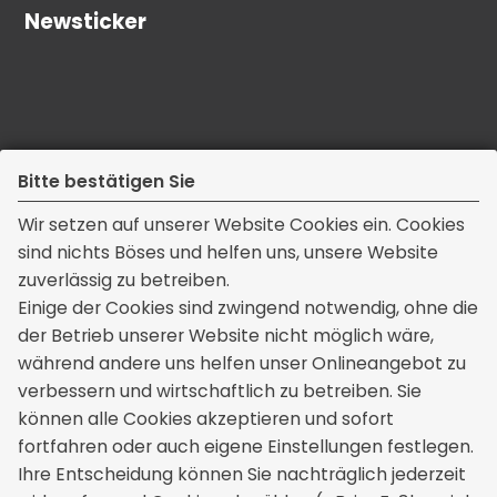
Newsticker
Bitte bestätigen Sie
Wir setzen auf unserer Website Cookies ein. Cookies
sind nichts Böses und helfen uns, unsere Website
zuverlässig zu betreiben.
Kontakt
Einige der Cookies sind zwingend notwendig, ohne die
der Betrieb unserer Website nicht möglich wäre,
Kisic Versicherungsmakler GmbH & Co. KG
während andere uns helfen unser Onlineangebot zu
Untere Wiesen 6
verbessern und wirtschaftlich zu betreiben. Sie
76437 Rastatt
können alle Cookies akzeptieren und sofort
+49 7222 985398
fortfahren oder auch eigene Einstellungen festlegen.
info[at]kisic.de
Ihre Entscheidung können Sie nachträglich jederzeit