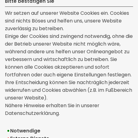
Bitte bestätigen Sie
Wir setzen auf unserer Website Cookies ein. Cookies
sind nichts Böses und helfen uns, unsere Website
zuverlässig zu betreiben.
Kontakt
Einige der Cookies sind zwingend notwendig, ohne die
der Betrieb unserer Website nicht möglich wäre,
Kisic Versicherungsmakler GmbH & Co. KG
während andere uns helfen unser Onlineangebot zu
Untere Wiesen 6
verbessern und wirtschaftlich zu betreiben. Sie
76437 Rastatt
können alle Cookies akzeptieren und sofort
+49 7222 985398
fortfahren oder auch eigene Einstellungen festlegen.
info[at]kisic.de
Ihre Entscheidung können Sie nachträglich jederzeit
widerrufen und Cookies abwählen (z.B. im Fußbereich
unserer Website).
Rechtliches
Nähere Hinweise erhalten Sie in unserer
Datenschutzerklärung.
Impressum
Erstinformation
Notwendige