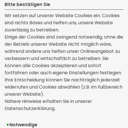
Bitte bestätigen Sie
Wir setzen auf unserer Website Cookies ein. Cookies
sind nichts Böses und helfen uns, unsere Website
zuverlässig zu betreiben.
Kontakt
Einige der Cookies sind zwingend notwendig, ohne die
der Betrieb unserer Website nicht möglich wäre,
Kisic Versicherungsmakler GmbH & Co. KG
während andere uns helfen unser Onlineangebot zu
Untere Wiesen 6
verbessern und wirtschaftlich zu betreiben. Sie
76437 Rastatt
können alle Cookies akzeptieren und sofort
+49 7222 985398
fortfahren oder auch eigene Einstellungen festlegen.
info[at]kisic.de
Ihre Entscheidung können Sie nachträglich jederzeit
widerrufen und Cookies abwählen (z.B. im Fußbereich
unserer Website).
Rechtliches
Nähere Hinweise erhalten Sie in unserer
Datenschutzerklärung.
Impressum
Erstinformation
Notwendige